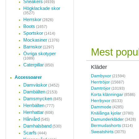
Sneakers
(4939)
Högklackade skor
(3527)
Herrskor
(2826)
Boots
(1657)
Sportskor
(1414)
Mockasiner
(1376)
Barnskor
(1297)
Mest popul
Övriga skotyper
(1089)
Caterpillar
(850)
Kläder
Dambyxor
(21594)
Accessoarer
Herrtröjor
(15687)
Damväskor
(3452)
Damtröjor
(10193)
Dambälten
(2153)
Korta klänningar
(8586)
Damsmycken
(845)
Herrbyxor
(8133)
Herrbälten
(777)
Dammode
(4285)
Herrhattar
(608)
Knälånga kjolar
(3780)
Hårvård
Damunderkläder
(545)
(3428)
Bermudashorts
Damhalsband
(3114)
(530)
Sweatshirts
(3075)
Scarfs
(444)