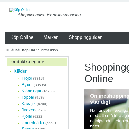
Shoppingguide för onlineshopping
Köp Online
Märken
Shoppingguider
Du är här: Köp Online förstasidan
Produktkategorier
Shoppingg
Kläder
Online
Tröjor
(38419)
Byxor
(30596)
Klänningar
(14756)
Onlineshopping
Toppar
(9185)
ständigt
Kavajer
(8200)
Jackor
Näthandeln i Sverige 
(6490)
med att små företag
Kjolar
(6222)
detaljhandeln etabler
Underkläder
(5661)
nätet.
Shorts