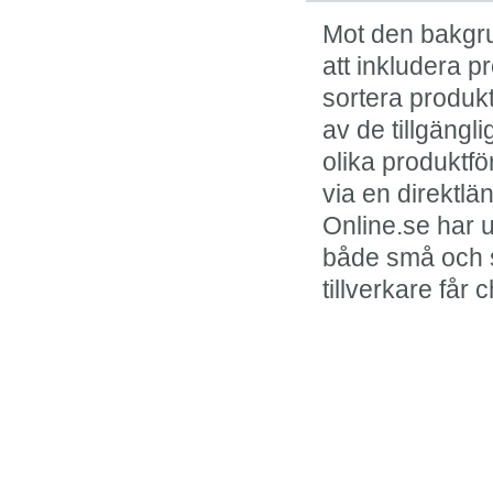
Mot den bakgru
att inkludera p
sortera produkt
av de tillgängl
olika produktfö
via en direktl
Online.se har u
både små och st
tillverkare får 
I kölvattnet av onlin
framstår fysisk shop
klassiker.