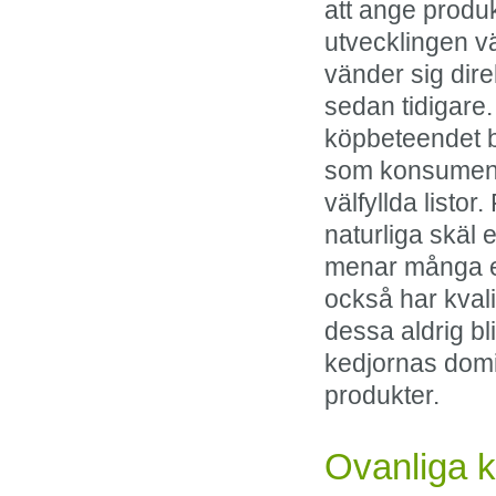
att ange produ
utvecklingen vä
vänder sig dire
sedan tidigare.
köpbeteendet be
som konsument 
välfyllda listo
naturliga skäl e
menar många e-
också har kvali
dessa aldrig bli
kedjornas dom
produkter.
Ovanliga k