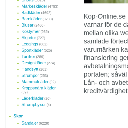
(5520)
Märkeskläder
(4783)
Badkläder
(4692)
Kop-Online.se 
Barnkläder
(3233)
varnar för de d
Blusar
(2460)
Kostymer
mellan olika w
(935)
Skjortor
(727)
samlade förteck
Leggings
(662)
varumärken kan
Sportkläder
(525)
Tunikor
finansiering ge
(289)
Designkläder
(274)
avbetalningsmö
Handsytt
(261)
portalen; såvä
Strumpor
(253)
Mammakläder
Lån- och avbet
(92)
Kroppsnära kläder
kreditvärdighet
(39)
Läderkläder
(20)
Strumpbyxor
(4)
Skor
Sandaler
(6228)