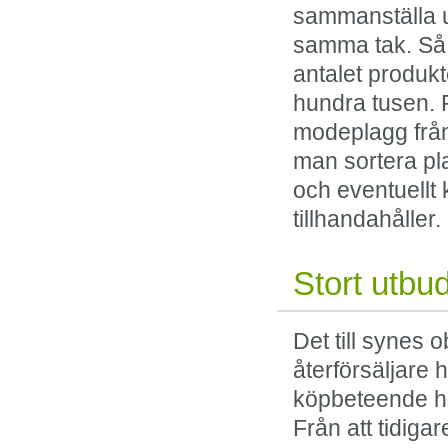
sammanställa u
samma tak. Så b
antalet produkt
hundra tusen. 
modeplagg från
man sortera pl
och eventuellt
tillhandahåller.
Stort utbu
Det till synes
återförsäljare h
köpbeteende ha
Från att tidiga