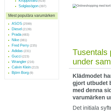
Kroppsvård
(419)
Solglasögon
(397)
Onlineshoppin
Mest populära varumärken
En shoppinginriktnin
övergått från modetren
ASOS
(2599)
revolution.
Diesel
(2139)
Prada
(483)
Nike
(381)
Fred Perry
(235)
Tusentals 
Adidas
(231)
Gucci
(223)
under sam
Wrangler
(216)
Calvin Klein
(213)
Björn Borg
(9)
Klädmodet har 
gjort utbudet 
med denna sid
varumärken u
Det initiala sy