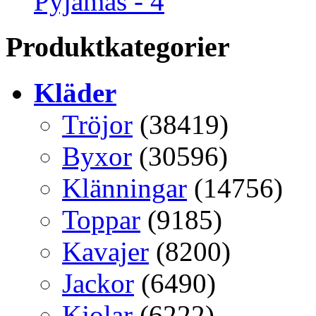
Pyjamas - 4
Produktkategorier
Kläder
Tröjor
(38419)
Byxor
(30596)
Klänningar
(14756)
Toppar
(9185)
Kavajer
(8200)
Jackor
(6490)
Kjolar
(6222)