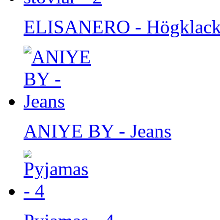
ELISANERO - Högklackad
ANIYE BY - Jeans