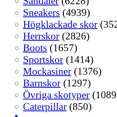
Sandaler
(6228)
Sneakers
(4939)
Högklackade skor
(35
Herrskor
(2826)
Boots
(1657)
Sportskor
(1414)
Mockasiner
(1376)
Barnskor
(1297)
Övriga skotyper
(1089
Caterpillar
(850)