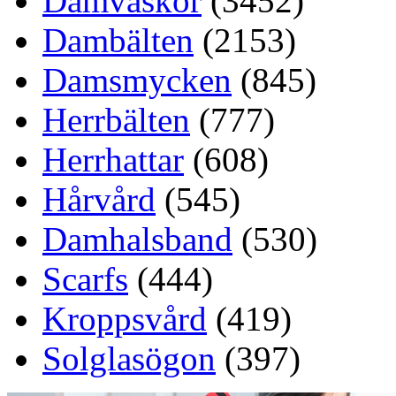
Damväskor
(3452)
Dambälten
(2153)
Damsmycken
(845)
Herrbälten
(777)
Herrhattar
(608)
Hårvård
(545)
Damhalsband
(530)
Scarfs
(444)
Kroppsvård
(419)
Solglasögon
(397)