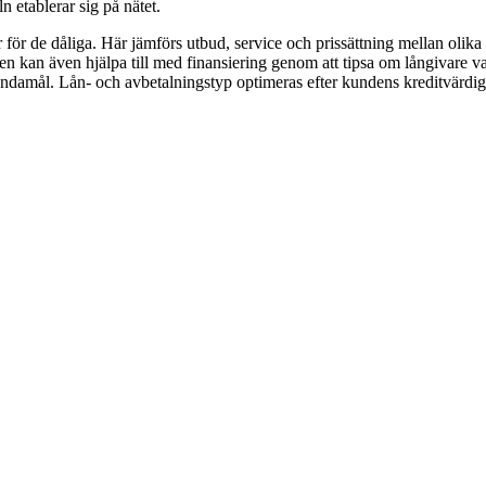
 etablerar sig på nätet.
för de dåliga. Här jämförs utbud, service och prissättning mellan olik
en kan även hjälpa till med finansiering genom att tipsa om långivare v
ändamål. Lån- och avbetalningstyp optimeras efter kundens kreditvärdig