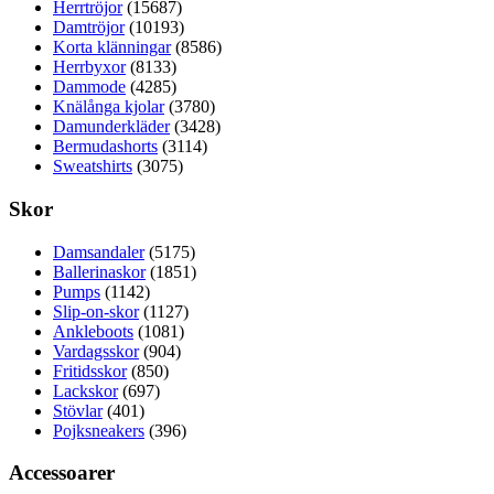
Herrtröjor
(15687)
Damtröjor
(10193)
Korta klänningar
(8586)
Herrbyxor
(8133)
Dammode
(4285)
Knälånga kjolar
(3780)
Damunderkläder
(3428)
Bermudashorts
(3114)
Sweatshirts
(3075)
Skor
Damsandaler
(5175)
Ballerinaskor
(1851)
Pumps
(1142)
Slip-on-skor
(1127)
Ankleboots
(1081)
Vardagsskor
(904)
Fritidsskor
(850)
Lackskor
(697)
Stövlar
(401)
Pojksneakers
(396)
Accessoarer