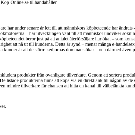
Kop-Online.se tillhandahåller.
re har under senare år lett till att människors köpbeteende har ändrats –
motorerna – har utvecklingen vänt till att människor undviker sökningar
öpbeteendet beror just på att antalet återförsäljare har ökat – som konsu
årighet att nå ut till kunderna. Detta är synd – menar många e-handelsex
lla kunder är att de större kedjornas dominans ökar – och därmed även p
ludera produkter från ovanligare tillverkare. Genom att sortera produkt
 De listade produkterna finns att köpa via en direktlänk till någon av d
n mindre tillverkare får chansen att hitta en kanal till välbetänkta kund
ker.