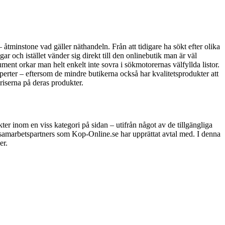
 åtminstone vad gäller näthandeln. Från att tidigare ha sökt efter olika
 och istället vänder sig direkt till den onlinebutik man är väl
ment orkar man helt enkelt inte sovra i sökmotorernas välfyllda listor.
perter – eftersom de mindre butikerna också har kvalitetsprodukter att
riserna på deras produkter.
er inom en viss kategori på sidan – utifrån något av de tillgängliga
e samarbetspartners som Kop-Online.se har upprättat avtal med. I denna
er.