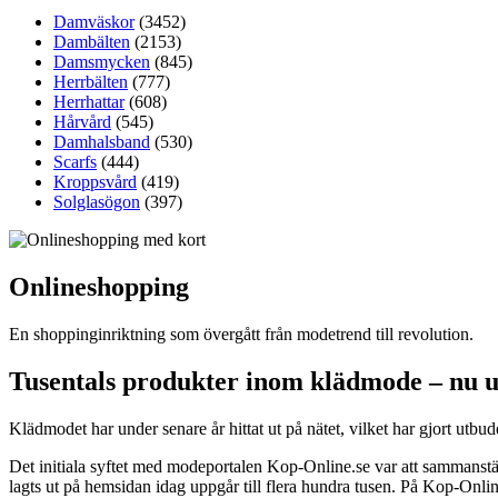
Damväskor
(3452)
Dambälten
(2153)
Damsmycken
(845)
Herrbälten
(777)
Herrhattar
(608)
Hårvård
(545)
Damhalsband
(530)
Scarfs
(444)
Kroppsvård
(419)
Solglasögon
(397)
Onlineshopping
En shoppinginriktning som övergått från modetrend till revolution.
Tusentals produkter inom klädmode – nu 
Klädmodet har under senare år hittat ut på nätet, vilket har gjort ut
Det initiala syftet med modeportalen Kop-Online.se var att sammanstäl
lagts ut på hemsidan idag uppgår till flera hundra tusen. På Kop-Onlin