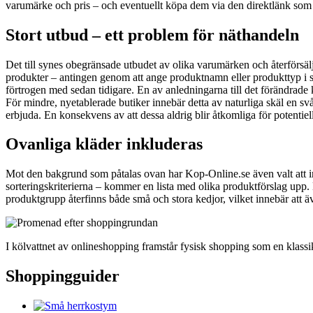
varumärke och pris – och eventuellt köpa dem via den direktlänk som 
Stort utbud – ett problem för näthandeln
Det till synes obegränsade utbudet av olika varumärken och återförsälja
produkter – antingen genom att ange produktnamn eller produkttyp i sök
förtrogen med sedan tidigare. En av anledningarna till det förändrade k
För mindre, nyetablerade butiker innebär detta av naturliga skäl en sv
erbjuda. En konsekvens av att dessa aldrig blir åtkomliga för potentie
Ovanliga kläder inkluderas
Mot den bakgrund som påtalas ovan har Kop-Online.se även valt att ink
sorteringskriterierna – kommer en lista med olika produktförslag upp.
produktgrupp återfinns både små och stora kedjor, vilket innebär att äve
I kölvattnet av onlineshopping framstår fysisk shopping som en klassi
Shoppingguider