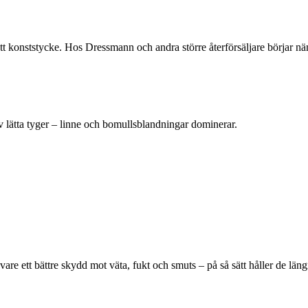
 konststycke. Hos Dressmann och andra större återförsäljare börjar nä
v lätta tyger – linne och bomullsblandningar dominerar.
 vare ett bättre skydd mot väta, fukt och smuts – på så sätt håller de lä