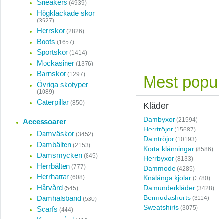
Sneakers
(4939)
Högklackade skor
(3527)
Herrskor
(2826)
Boots
(1657)
Sportskor
(1414)
Mockasiner
(1376)
Barnskor
(1297)
Mest popul
Övriga skotyper
(1089)
Caterpillar
(850)
Kläder
Dambyxor
(21594)
Accessoarer
Herrtröjor
(15687)
Damväskor
(3452)
Damtröjor
(10193)
Dambälten
(2153)
Korta klänningar
(8586)
Damsmycken
(845)
Herrbyxor
(8133)
Herrbälten
(777)
Dammode
(4285)
Herrhattar
(608)
Knälånga kjolar
(3780)
Hårvård
Damunderkläder
(545)
(3428)
Bermudashorts
Damhalsband
(3114)
(530)
Sweatshirts
(3075)
Scarfs
(444)