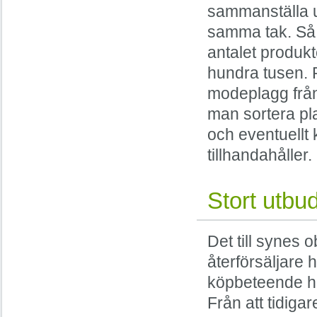
sammanställa u
samma tak. Så b
antalet produkt
hundra tusen. 
modeplagg från
man sortera pl
och eventuellt
tillhandahåller.
Stort utbu
Det till synes
återförsäljare h
köpbeteende ha
Från att tidiga