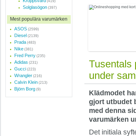
Kroppsvård
(419)
Solglasögon
(397)
Onlineshoppin
Mest populära varumärken
En shoppinginriktnin
övergått från modetren
ASOS
(2599)
revolution.
Diesel
(2139)
Prada
(483)
Nike
(381)
Fred Perry
(235)
Tusentals 
Adidas
(231)
Gucci
(223)
under sam
Wrangler
(216)
Calvin Klein
(213)
Björn Borg
(9)
Klädmodet har 
gjort utbudet 
med denna sid
varumärken u
Det initiala sy