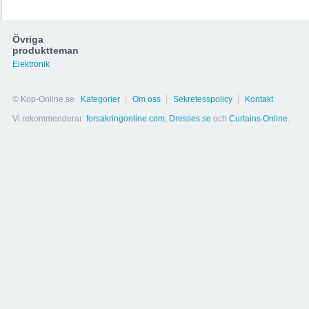
Övriga
produktteman
Elektronik
DOLCE &
GABBANA -
© Kop-Online.se
Kategorier
Om oss
Sekretesspolicy
Kontakt
Cardigan - 2
Vi rekommenderar:
forsakringonline.com
,
Dresses.se
och
Curtains Online
.
J BRAND - Jeans -
116