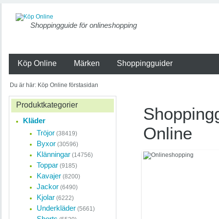
Shoppingguide för onlineshopping
Köp Online
Märken
Shoppingguider
Du är här: Köp Online förstasidan
Produktkategorier
Shoppingg
Kläder
Online
Tröjor
(38419)
Byxor
(30596)
Klänningar
(14756)
Onlineshopping
Toppar
(9185)
ständigt
Kavajer
(8200)
Jackor
Näthandeln i Sverige 
(6490)
med att små företag
Kjolar
(6222)
detaljhandeln etabler
Underkläder
(5661)
nätet.
Shorts