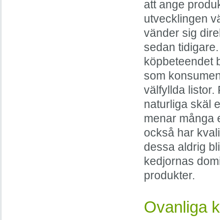
att ange produ
utvecklingen vä
vänder sig dire
sedan tidigare.
köpbeteendet be
som konsument 
välfyllda listo
naturliga skäl e
menar många e-
också har kvali
dessa aldrig bli
kedjornas dom
produkter.
Ovanliga k