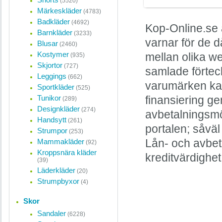
(5520)
Märkeskläder
(4783)
Badkläder
(4692)
Kop-Online.se 
Barnkläder
(3233)
varnar för de d
Blusar
(2460)
Kostymer
mellan olika w
(935)
Skjortor
(727)
samlade förteck
Leggings
(662)
varumärken kan
Sportkläder
(525)
Tunikor
finansiering ge
(289)
Designkläder
(274)
avbetalningsmö
Handsytt
(261)
portalen; såvä
Strumpor
(253)
Mammakläder
Lån- och avbet
(92)
Kroppsnära kläder
kreditvärdighet
(39)
Läderkläder
(20)
Strumpbyxor
(4)
Skor
Sandaler
(6228)