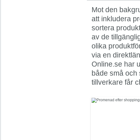
Mot den bakgru
att inkludera p
sortera produkt
av de tillgängl
olika produktfö
via en direktl
Online.se har u
både små och st
tillverkare får 
I kölvattnet av onlin
framstår fysisk shop
klassiker.