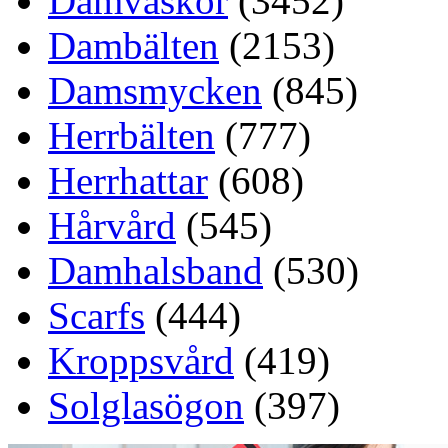
Damväskor
(3452)
Dambälten
(2153)
Damsmycken
(845)
Herrbälten
(777)
Herrhattar
(608)
Hårvård
(545)
Damhalsband
(530)
Scarfs
(444)
Kroppsvård
(419)
Solglasögon
(397)