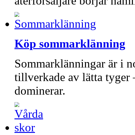
återförsäljare börjar näm
Köp sommarklänning
Sommarklänningar är i no
tillverkade av lätta tyge
dominerar.