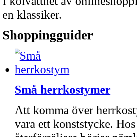
I kölvattnet av onlineshopp
en klassiker.
Shoppingguider
Små herrkostymer
Att komma över herrkost
vara ett konststycke. Ho