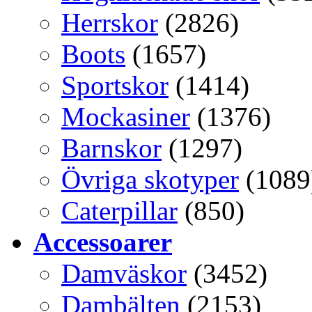
Herrskor
(2826)
Boots
(1657)
Sportskor
(1414)
Mockasiner
(1376)
Barnskor
(1297)
Övriga skotyper
(1089
Caterpillar
(850)
Accessoarer
Damväskor
(3452)
Dambälten
(2153)