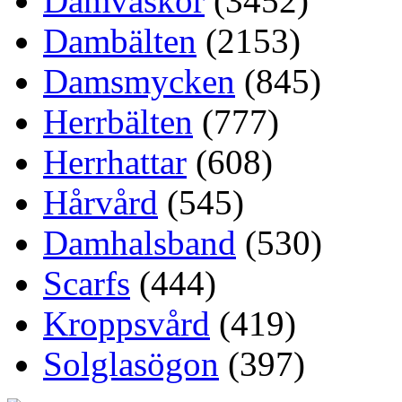
Damväskor
(3452)
Dambälten
(2153)
Damsmycken
(845)
Herrbälten
(777)
Herrhattar
(608)
Hårvård
(545)
Damhalsband
(530)
Scarfs
(444)
Kroppsvård
(419)
Solglasögon
(397)