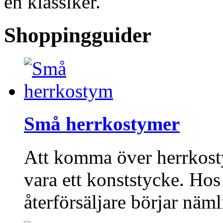
en klassiker.
Shoppingguider
Små herrkostymer
Att komma över herrkost
vara ett konststycke. Ho
återförsäljare börjar näm