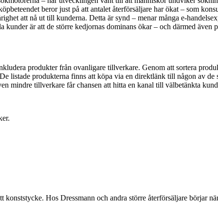
motorerna – har utvecklingen vänt till att människor undviker sökningar
öpbeteendet beror just på att antalet återförsäljare har ökat – som konsu
årighet att nå ut till kunderna. Detta är synd – menar många e-handelsex
lla kunder är att de större kedjornas dominans ökar – och därmed även p
ludera produkter från ovanligare tillverkare. Genom att sortera produkt
 De listade produkterna finns att köpa via en direktlänk till någon av d
n mindre tillverkare får chansen att hitta en kanal till välbetänkta kund
ker.
 konststycke. Hos Dressmann och andra större återförsäljare börjar nä