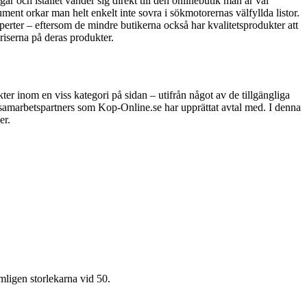
 och istället vänder sig direkt till den onlinebutik man är väl
ment orkar man helt enkelt inte sovra i sökmotorernas välfyllda listor.
perter – eftersom de mindre butikerna också har kvalitetsprodukter att
riserna på deras produkter.
er inom en viss kategori på sidan – utifrån något av de tillgängliga
e samarbetspartners som Kop-Online.se har upprättat avtal med. I denna
er.
mligen storlekarna vid 50.