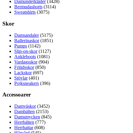
Damunderkläder
(3428)
Bermudashorts
(3114)
Sweatshirts
(3075)
Skor
Damsandaler
(5175)
Ballerinaskor
(1851)
Pumps
(1142)
Slip-on-skor
(1127)
Ankleboots
(1081)
Vardagsskor
(904)
Fritidsskor
(850)
Lackskor
(697)
Stövlar
(401)
Pojksneakers
(396)
Accessoarer
Damväskor
(3452)
Dambälten
(2153)
Damsmycken
(845)
Herrbälten
(777)
Herrhattar
(608)
Hårvård
(545)