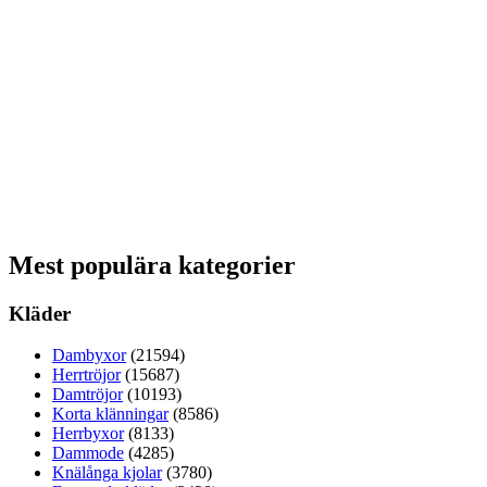
Mest populära kategorier
Kläder
Dambyxor
(21594)
Herrtröjor
(15687)
Damtröjor
(10193)
Korta klänningar
(8586)
Herrbyxor
(8133)
Dammode
(4285)
Knälånga kjolar
(3780)