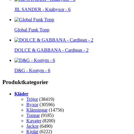
JIL SANDER - Knäbyxor - 6
Global Funk Topp
DOLCE & GABBANA - Cardigan - 2
D&G - Kostym - 6
Produktkategorier
Kläder
Tröjor
(38419)
Byxor
(30596)
Klänningar
(14756)
Toppar
(9185)
Kavajer
(8200)
Jackor
(6490)
Kjolar
(6222)