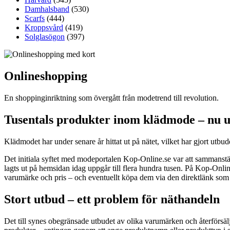
Damhalsband
(530)
Scarfs
(444)
Kroppsvård
(419)
Solglasögon
(397)
Onlineshopping
En shoppinginriktning som övergått från modetrend till revolution.
Tusentals produkter inom klädmode – nu 
Klädmodet har under senare år hittat ut på nätet, vilket har gjort ut
Det initiala syftet med modeportalen Kop-Online.se var att sammanstäl
lagts ut på hemsidan idag uppgår till flera hundra tusen. På Kop-Onlin
varumärke och pris – och eventuellt köpa dem via den direktlänk som 
Stort utbud – ett problem för näthandeln
Det till synes obegränsade utbudet av olika varumärken och återförsälja