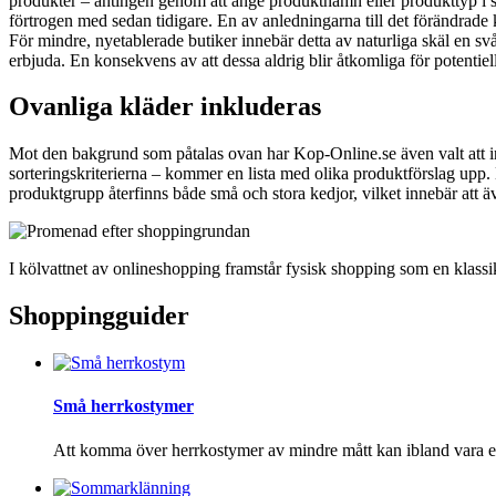
produkter – antingen genom att ange produktnamn eller produkttyp i sök
förtrogen med sedan tidigare. En av anledningarna till det förändrade k
För mindre, nyetablerade butiker innebär detta av naturliga skäl en sv
erbjuda. En konsekvens av att dessa aldrig blir åtkomliga för potentie
Ovanliga kläder inkluderas
Mot den bakgrund som påtalas ovan har Kop-Online.se även valt att ink
sorteringskriterierna – kommer en lista med olika produktförslag upp.
produktgrupp återfinns både små och stora kedjor, vilket innebär att äve
I kölvattnet av onlineshopping framstår fysisk shopping som en klassi
Shoppingguider
Små herrkostymer
Att komma över herrkostymer av mindre mått kan ibland vara ett