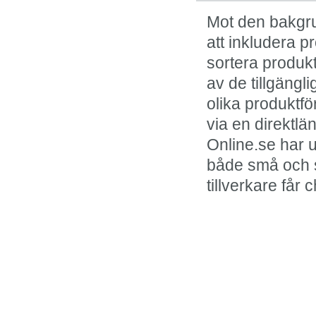
Mot den bakgru
att inkludera p
sortera produkt
av de tillgängl
olika produktfö
via en direktl
Online.se har u
både små och st
tillverkare får 
I kölvattnet av onlin
framstår fysisk shop
klassiker.