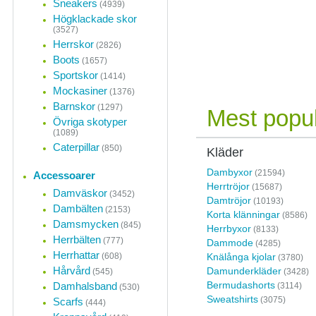
Sneakers
(4939)
Högklackade skor
(3527)
Herrskor
(2826)
Boots
(1657)
Sportskor
(1414)
Mockasiner
(1376)
Barnskor
(1297)
Mest popul
Övriga skotyper
(1089)
Caterpillar
(850)
Kläder
Dambyxor
(21594)
Accessoarer
Herrtröjor
(15687)
Damväskor
(3452)
Damtröjor
(10193)
Dambälten
(2153)
Korta klänningar
(8586)
Damsmycken
(845)
Herrbyxor
(8133)
Herrbälten
(777)
Dammode
(4285)
Herrhattar
(608)
Knälånga kjolar
(3780)
Hårvård
Damunderkläder
(545)
(3428)
Bermudashorts
Damhalsband
(3114)
(530)
Sweatshirts
(3075)
Scarfs
(444)