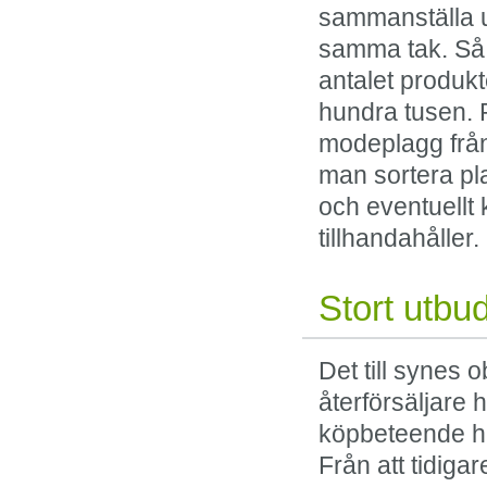
sammanställa u
samma tak. Så b
antalet produkt
hundra tusen. 
modeplagg från
man sortera pl
och eventuellt
tillhandahåller.
Stort utbu
Det till synes
återförsäljare h
köpbeteende ha
Från att tidiga