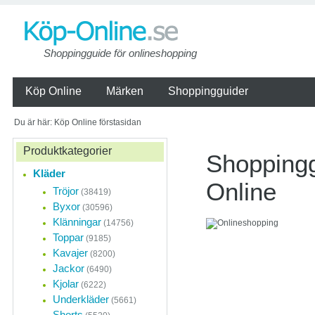
Shoppingguide för onlineshopping
Köp Online
Märken
Shoppingguider
Du är här: Köp Online förstasidan
Produktkategorier
Shoppingg
Kläder
Online
Tröjor
(38419)
Byxor
(30596)
Klänningar
(14756)
Onlineshopping
Toppar
(9185)
ständigt
Kavajer
(8200)
Jackor
Näthandeln i Sverige 
(6490)
med att små företag
Kjolar
(6222)
detaljhandeln etabler
Underkläder
(5661)
nätet.
Shorts