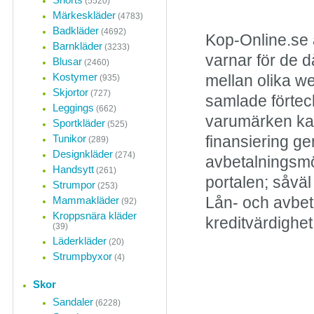
(5520)
Märkeskläder
(4783)
Badkläder
(4692)
Kop-Online.se 
Barnkläder
(3233)
varnar för de d
Blusar
(2460)
Kostymer
mellan olika w
(935)
Skjortor
(727)
samlade förteck
Leggings
(662)
varumärken kan
Sportkläder
(525)
Tunikor
finansiering ge
(289)
Designkläder
(274)
avbetalningsmö
Handsytt
(261)
portalen; såvä
Strumpor
(253)
Mammakläder
Lån- och avbet
(92)
Kroppsnära kläder
kreditvärdighet
(39)
Läderkläder
(20)
Strumpbyxor
(4)
Skor
Sandaler
(6228)