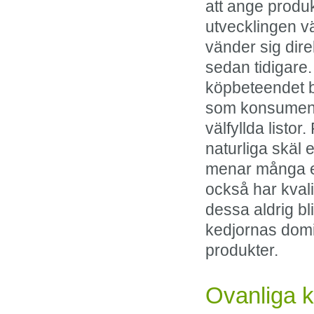
att ange produ
utvecklingen vä
vänder sig dire
sedan tidigare.
köpbeteendet be
som konsument 
välfyllda listo
naturliga skäl e
menar många e-
också har kvali
dessa aldrig bli
kedjornas dom
produkter.
Ovanliga k