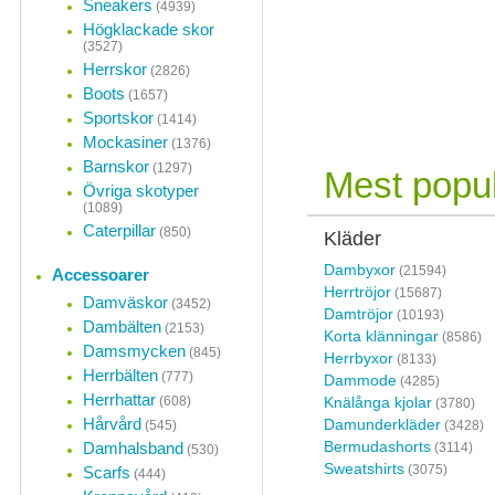
Sneakers
(4939)
Högklackade skor
(3527)
Herrskor
(2826)
Boots
(1657)
Sportskor
(1414)
Mockasiner
(1376)
Barnskor
(1297)
Mest popul
Övriga skotyper
(1089)
Caterpillar
(850)
Kläder
Dambyxor
(21594)
Accessoarer
Herrtröjor
(15687)
Damväskor
(3452)
Damtröjor
(10193)
Dambälten
(2153)
Korta klänningar
(8586)
Damsmycken
(845)
Herrbyxor
(8133)
Herrbälten
(777)
Dammode
(4285)
Herrhattar
(608)
Knälånga kjolar
(3780)
Hårvård
Damunderkläder
(545)
(3428)
Bermudashorts
Damhalsband
(3114)
(530)
Sweatshirts
(3075)
Scarfs
(444)