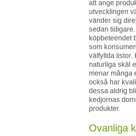
att ange produ
utvecklingen vä
vänder sig dire
sedan tidigare.
köpbeteendet be
som konsument 
välfyllda listo
naturliga skäl e
menar många e-
också har kvali
dessa aldrig bli
kedjornas dom
produkter.
Ovanliga k