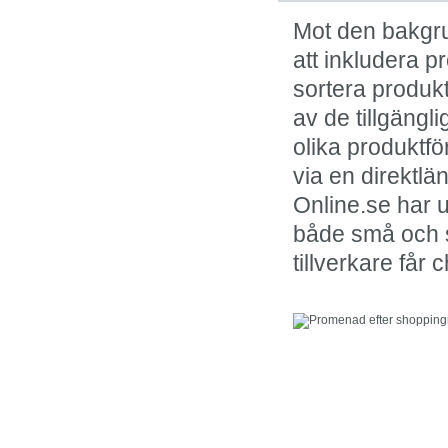
Mot den bakgru
att inkludera p
sortera produkt
av de tillgängl
olika produktfö
via en direktl
Online.se har u
både små och st
tillverkare får 
I kölvattnet av onlin
framstår fysisk shop
klassiker.