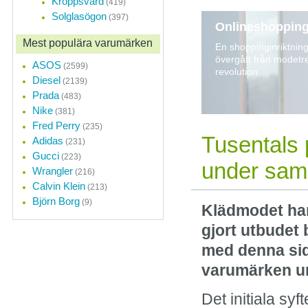
Kroppsvård
(419)
Solglasögon
(397)
Onlineshoppin
Mest populära varumärken
En shoppinginriktnin
övergått från modetren
ASOS
(2599)
revolution.
Diesel
(2139)
Prada
(483)
Nike
(381)
Fred Perry
(235)
Tusentals 
Adidas
(231)
Gucci
(223)
under sam
Wrangler
(216)
Calvin Klein
(213)
Björn Borg
(9)
Klädmodet har 
gjort utbudet 
med denna sid
varumärken u
Det initiala sy