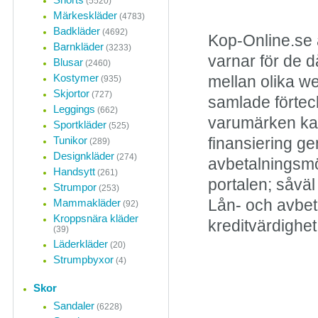
(5520)
Märkeskläder
(4783)
Badkläder
(4692)
Kop-Online.se 
Barnkläder
(3233)
varnar för de d
Blusar
(2460)
Kostymer
mellan olika w
(935)
Skjortor
(727)
samlade förteck
Leggings
(662)
varumärken kan
Sportkläder
(525)
Tunikor
finansiering ge
(289)
Designkläder
(274)
avbetalningsmö
Handsytt
(261)
portalen; såvä
Strumpor
(253)
Mammakläder
Lån- och avbet
(92)
Kroppsnära kläder
kreditvärdighet
(39)
Läderkläder
(20)
Strumpbyxor
(4)
Skor
Sandaler
(6228)