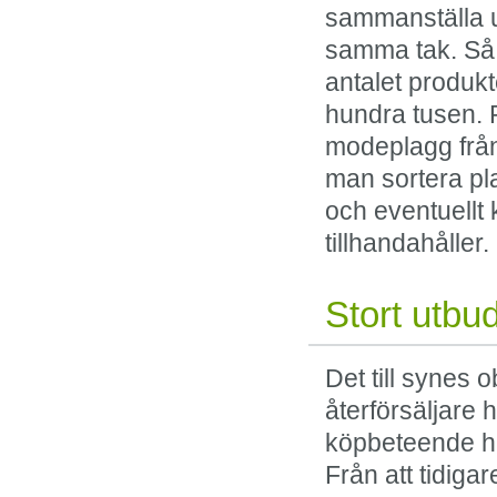
sammanställa u
samma tak. Så b
antalet produkt
hundra tusen. 
modeplagg från
man sortera pl
och eventuellt
tillhandahåller.
Stort utbu
Det till synes
återförsäljare h
köpbeteende ha
Från att tidiga