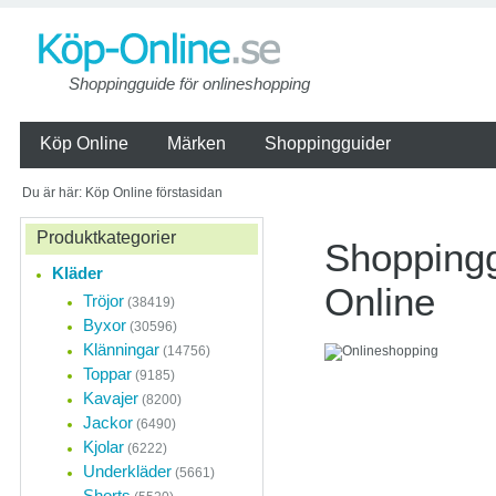
Shoppingguide för onlineshopping
Köp Online
Märken
Shoppingguider
Du är här: Köp Online förstasidan
Produktkategorier
Shoppingg
Kläder
Online
Tröjor
(38419)
Byxor
(30596)
Klänningar
(14756)
Onlineshopping
Toppar
(9185)
ständigt
Kavajer
(8200)
Jackor
Näthandeln i Sverige 
(6490)
med att små företag
Kjolar
(6222)
detaljhandeln etabler
Underkläder
(5661)
nätet.
Shorts