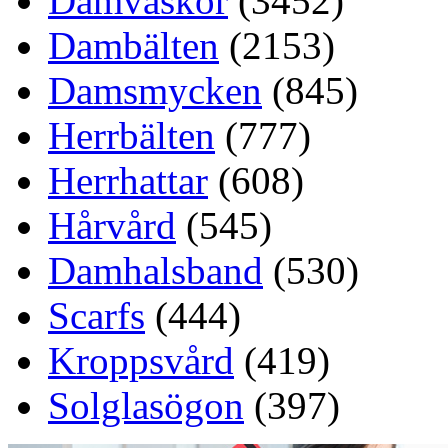
Damväskor
(3452)
Dambälten
(2153)
Damsmycken
(845)
Herrbälten
(777)
Herrhattar
(608)
Hårvård
(545)
Damhalsband
(530)
Scarfs
(444)
Kroppsvård
(419)
Solglasögon
(397)