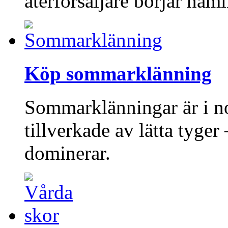
återförsäljare börjar näm
Köp sommarklänning
Sommarklänningar är i no
tillverkade av lätta tyge
dominerar.