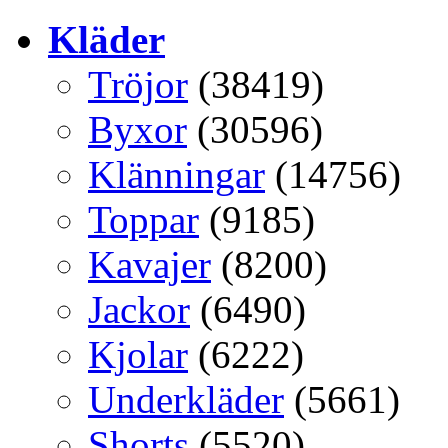
Kläder
Tröjor
(38419)
Byxor
(30596)
Klänningar
(14756)
Toppar
(9185)
Kavajer
(8200)
Jackor
(6490)
Kjolar
(6222)
Underkläder
(5661)
Shorts
(5520)