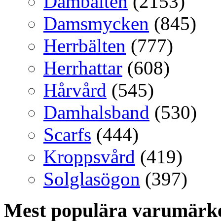
Dambälten
(2153)
Damsmycken
(845)
Herrbälten
(777)
Herrhattar
(608)
Hårvård
(545)
Damhalsband
(530)
Scarfs
(444)
Kroppsvård
(419)
Solglasögon
(397)
Mest populära varumärk