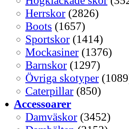
Högklackade skor
(35
Herrskor
(2826)
Boots
(1657)
Sportskor
(1414)
Mockasiner
(1376)
Barnskor
(1297)
Övriga skotyper
(1089
Caterpillar
(850)
Accessoarer
Damväskor
(3452)