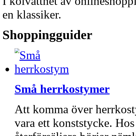
I kölvattnet av onlineshopp
en klassiker.
Shoppingguider
Små herrkostymer
Att komma över herrkost
vara ett konststycke. Ho