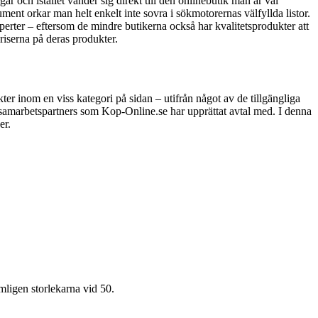
 och istället vänder sig direkt till den onlinebutik man är väl
ment orkar man helt enkelt inte sovra i sökmotorernas välfyllda listor.
perter – eftersom de mindre butikerna också har kvalitetsprodukter att
riserna på deras produkter.
er inom en viss kategori på sidan – utifrån något av de tillgängliga
e samarbetspartners som Kop-Online.se har upprättat avtal med. I denna
er.
mligen storlekarna vid 50.