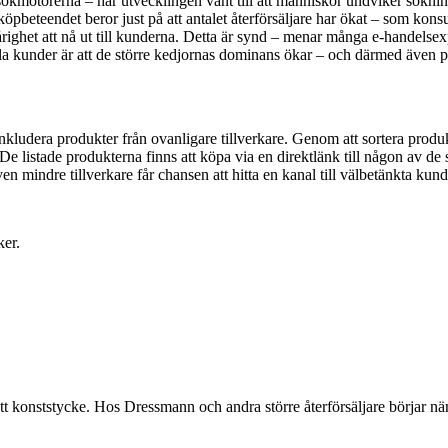
motorerna – har utvecklingen vänt till att människor undviker sökningar
öpbeteendet beror just på att antalet återförsäljare har ökat – som konsu
årighet att nå ut till kunderna. Detta är synd – menar många e-handelsex
lla kunder är att de större kedjornas dominans ökar – och därmed även p
ludera produkter från ovanligare tillverkare. Genom att sortera produkt
 De listade produkterna finns att köpa via en direktlänk till någon av d
n mindre tillverkare får chansen att hitta en kanal till välbetänkta kund
ker.
 konststycke. Hos Dressmann och andra större återförsäljare börjar nä