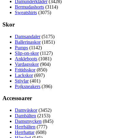
Damunderkläder
(3428)
Bermudashorts
(3114)
Sweatshirts
(3075)
Skor
Damsandaler
(5175)
Ballerinaskor
(1851)
Pumps
(1142)
Slip-on-skor
(1127)
Ankleboots
(1081)
Vardagsskor
(904)
Fritidsskor
(850)
Lackskor
(697)
Stövlar
(401)
Pojksneakers
(396)
Accessoarer
Damväskor
(3452)
Dambälten
(2153)
Damsmycken
(845)
Herrbälten
(777)
Herrhattar
(608)
Hårvård
(545)