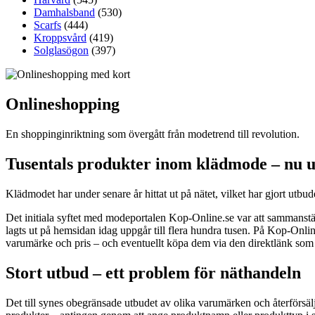
Damhalsband
(530)
Scarfs
(444)
Kroppsvård
(419)
Solglasögon
(397)
Onlineshopping
En shoppinginriktning som övergått från modetrend till revolution.
Tusentals produkter inom klädmode – nu 
Klädmodet har under senare år hittat ut på nätet, vilket har gjort ut
Det initiala syftet med modeportalen Kop-Online.se var att sammanstäl
lagts ut på hemsidan idag uppgår till flera hundra tusen. På Kop-Onlin
varumärke och pris – och eventuellt köpa dem via den direktlänk som 
Stort utbud – ett problem för näthandeln
Det till synes obegränsade utbudet av olika varumärken och återförsälja