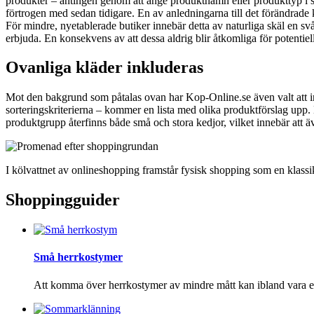
produkter – antingen genom att ange produktnamn eller produkttyp i sök
förtrogen med sedan tidigare. En av anledningarna till det förändrade k
För mindre, nyetablerade butiker innebär detta av naturliga skäl en sv
erbjuda. En konsekvens av att dessa aldrig blir åtkomliga för potentie
Ovanliga kläder inkluderas
Mot den bakgrund som påtalas ovan har Kop-Online.se även valt att ink
sorteringskriterierna – kommer en lista med olika produktförslag upp.
produktgrupp återfinns både små och stora kedjor, vilket innebär att äve
I kölvattnet av onlineshopping framstår fysisk shopping som en klassi
Shoppingguider
Små herrkostymer
Att komma över herrkostymer av mindre mått kan ibland vara ett