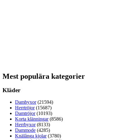
Mest populära kategorier
Kläder
Dambyxor
(21594)
Herrtröjor
(15687)
Damtröjor
(10193)
Korta klänningar
(8586)
Herrbyxor
(8133)
Dammode
(4285)
Knälånga kjolar
(3780)