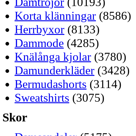
Damtröjor
(10193)
Korta klänningar
(8586)
Herrbyxor
(8133)
Dammode
(4285)
Knälånga kjolar
(3780)
Damunderkläder
(3428)
Bermudashorts
(3114)
Sweatshirts
(3075)
Skor