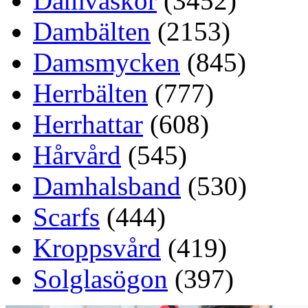
Damväskor
(3452)
Dambälten
(2153)
Damsmycken
(845)
Herrbälten
(777)
Herrhattar
(608)
Hårvård
(545)
Damhalsband
(530)
Scarfs
(444)
Kroppsvård
(419)
Solglasögon
(397)