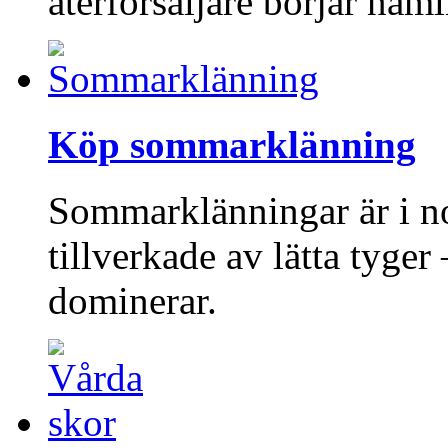
återförsäljare börjar näm
Köp sommarklänning
Sommarklänningar är i no
tillverkade av lätta tyge
dominerar.