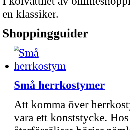
I kölvattnet av onlineshopp
en klassiker.
Shoppingguider
Små herrkostymer
Att komma över herrkost
vara ett konststycke. Ho