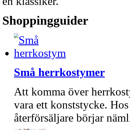
en klassiker.
Shoppingguider
Små herrkostymer
Att komma över herrkost
vara ett konststycke. Ho
återförsäljare börjar näm