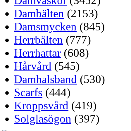
Damväskor
(3452)
Dambälten
(2153)
Damsmycken
(845)
Herrbälten
(777)
Herrhattar
(608)
Hårvård
(545)
Damhalsband
(530)
Scarfs
(444)
Kroppsvård
(419)
Solglasögon
(397)