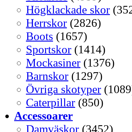
Högklackade skor
(35
Herrskor
(2826)
Boots
(1657)
Sportskor
(1414)
Mockasiner
(1376)
Barnskor
(1297)
Övriga skotyper
(1089
Caterpillar
(850)
Accessoarer
Damväskor
(3452)