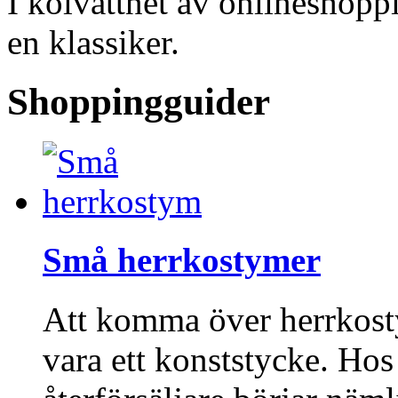
I kölvattnet av onlineshopp
en klassiker.
Shoppingguider
Små herrkostymer
Att komma över herrkost
vara ett konststycke. Ho