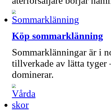
återförsäljare börjar näm
Köp sommarklänning
Sommarklänningar är i no
tillverkade av lätta tyge
dominerar.