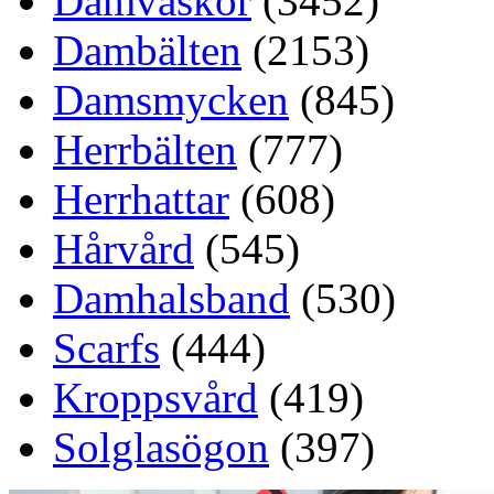
Damväskor
(3452)
Dambälten
(2153)
Damsmycken
(845)
Herrbälten
(777)
Herrhattar
(608)
Hårvård
(545)
Damhalsband
(530)
Scarfs
(444)
Kroppsvård
(419)
Solglasögon
(397)