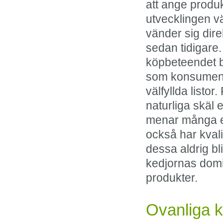
att ange produ
utvecklingen vä
vänder sig dire
sedan tidigare.
köpbeteendet be
som konsument 
välfyllda listo
naturliga skäl e
menar många e-
också har kvali
dessa aldrig bli
kedjornas dom
produkter.
Ovanliga k