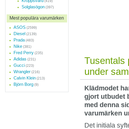
Kroppsvård
(419)
Solglasögon
(397)
Onlineshoppin
Mest populära varumärken
En shoppinginriktnin
övergått från modetren
ASOS
(2599)
revolution.
Diesel
(2139)
Prada
(483)
Nike
(381)
Fred Perry
(235)
Tusentals 
Adidas
(231)
Gucci
(223)
under sam
Wrangler
(216)
Calvin Klein
(213)
Björn Borg
(9)
Klädmodet har 
gjort utbudet 
med denna sid
varumärken u
Det initiala sy