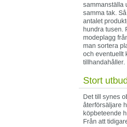
sammanställa u
samma tak. Så b
antalet produkt
hundra tusen. 
modeplagg från
man sortera pl
och eventuellt
tillhandahåller.
Stort utbu
Det till synes
återförsäljare h
köpbeteende ha
Från att tidiga