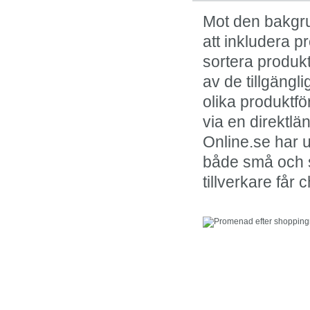
Mot den bakgru
att inkludera p
sortera produkt
av de tillgängl
olika produktfö
via en direktl
Online.se har u
både små och st
tillverkare får 
I kölvattnet av onlin
framstår fysisk shop
klassiker.