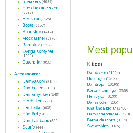
Sneakers
(4939)
Högklackade skor
(3527)
Herrskor
(2826)
Boots
(1657)
Sportskor
(1414)
Mockasiner
(1376)
Barnskor
(1297)
Mest popul
Övriga skotyper
(1089)
Caterpillar
(850)
Kläder
Dambyxor
(21594)
Accessoarer
Herrtröjor
(15687)
Damväskor
(3452)
Damtröjor
(10193)
Dambälten
(2153)
Korta klänningar
(8586)
Damsmycken
(845)
Herrbyxor
(8133)
Herrbälten
(777)
Dammode
(4285)
Herrhattar
(608)
Knälånga kjolar
(3780)
Hårvård
Damunderkläder
(545)
(3428)
Bermudashorts
Damhalsband
(3114)
(530)
Sweatshirts
(3075)
Scarfs
(444)