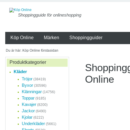
Shoppingguide för onlineshopping
Köp Online
Märken
Shoppingguider
Du är här: Köp Online förstasidan
Produktkategorier
Shoppingg
Kläder
Online
Tröjor
(38419)
Byxor
(30596)
Klänningar
(14756)
Onlineshopping
Toppar
(9185)
ständigt
Kavajer
(8200)
Jackor
Näthandeln i Sverige 
(6490)
med att små företag
Kjolar
(6222)
detaljhandeln etabler
Underkläder
(5661)
nätet.
Shorts