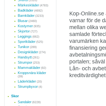
(5520)
Märkeskläder
(4783)
Badkläder
(4692)
Kop-Online.se 
Barnkläder
(3233)
varnar för de d
Blusar
(2460)
Kostymer
mellan olika w
(935)
Skjortor
(727)
samlade förteck
Leggings
(662)
varumärken kan
Sportkläder
(525)
Tunikor
finansiering ge
(289)
Designkläder
(274)
avbetalningsmö
Handsytt
(261)
portalen; såvä
Strumpor
(253)
Mammakläder
Lån- och avbet
(92)
Kroppsnära kläder
kreditvärdighet
(39)
Läderkläder
(20)
Strumpbyxor
(4)
Skor
Sandaler
(6228)