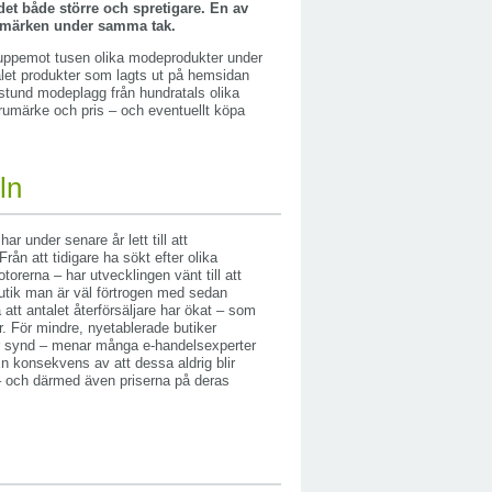
udet både större och spretigare. En av
umärken under samma tak.
 uppemot tusen olika modeprodukter under
talet produkter som lagts ut på hemsidan
e stund modeplagg från hundratals olika
arumärke och pris – och eventuellt köpa
ln
r under senare år lett till att
ån att tidigare ha sökt efter olika
rerna – har utvecklingen vänt till att
ebutik man är väl förtrogen med sedan
 att antalet återförsäljare har ökat – som
r. För mindre, nyetablerade butiker
a är synd – menar många e-handelsexperter
n konsekvens av att dessa aldrig blir
 – och därmed även priserna på deras