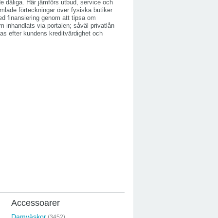
e dåliga. Här jämförs utbud, service och
mlade förteckningar över fysiska butiker
ed finansiering genom att tipsa om
m inhandlats via portalen; såväl privatlån
as efter kundens kreditvärdighet och
Accessoarer
Damväskor
(3452)