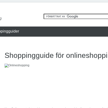
g
pingguider
Shoppingguide för onlineshoppi
Onlineshopping ökar
ständigt
Näthandeln i Sverige ökar i takt
med att små företag inom
detaljhandeln etablerar sig på
nätet.