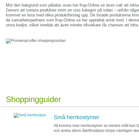
Mot den bakgrund som påtalas ovan har Kop-Online.se även valt att inklude
Genom att sortera produkter inom en viss kategori på sidan – utifrån något 
kommer en lista med olika produktförslag upp. De listade produkterna finns
de samarbetspartners som Kop-Online.se har upprättat avtal med. I denn
stora kedjor, vilket innebär att även mindre tillverkare får chansen att hitta
I kölvattnet av onlineshopping
framstår fysisk shopping som en
klassiker.
Shoppingguider
Små herrkostymer
Att komma över herrkostymer av mindre mått kan i
och andra större återförsäljare börjar nämligen sto