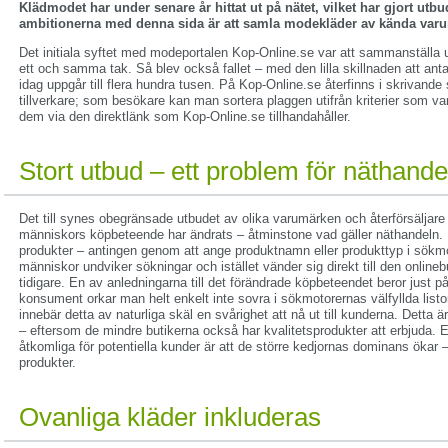
Klädmodet har under senare år hittat ut på nätet, vilket har gjort utb
ambitionerna med denna sida är att samla modekläder av kända var
Det initiala syftet med modeportalen Kop-Online.se var att sammanställa
ett och samma tak. Så blev också fallet – med den lilla skillnaden att an
idag uppgår till flera hundra tusen. På Kop-Online.se återfinns i skrivand
tillverkare; som besökare kan man sortera plaggen utifrån kriterier som v
dem via den direktlänk som Kop-Online.se tillhandahåller.
Stort utbud – ett problem för näthande
Det till synes obegränsade utbudet av olika varumärken och återförsäljare ha
människors köpbeteende har ändrats – åtminstone vad gäller näthandeln. Fr
produkter – antingen genom att ange produktnamn eller produkttyp i sökmoto
människor undviker sökningar och istället vänder sig direkt till den onlin
tidigare. En av anledningarna till det förändrade köpbeteendet beror just på
konsument orkar man helt enkelt inte sovra i sökmotorernas välfyllda listo
innebär detta av naturliga skäl en svårighet att nå ut till kunderna. Dett
– eftersom de mindre butikerna också har kvalitetsprodukter att erbjuda. E
åtkomliga för potentiella kunder är att de större kedjornas dominans ökar
produkter.
Ovanliga kläder inkluderas