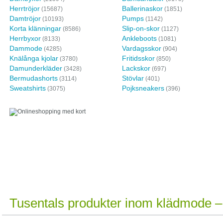
Herrtröjor
Ballerinaskor
(15687)
(1851)
Damtröjor
Pumps
(10193)
(1142)
Korta klänningar
Slip-on-skor
(8586)
(1127)
Herrbyxor
Ankleboots
(8133)
(1081)
Dammode
Vardagsskor
(4285)
(904)
Knälånga kjolar
Fritidsskor
(3780)
(850)
Damunderkläder
Lackskor
(3428)
(697)
Bermudashorts
Stövlar
(3114)
(401)
Sweatshirts
Pojksneakers
(3075)
(396)
Onlineshopping
En shoppinginriktning som
övergått från modetrend till
revolution.
Tusentals produkter inom klädmode 