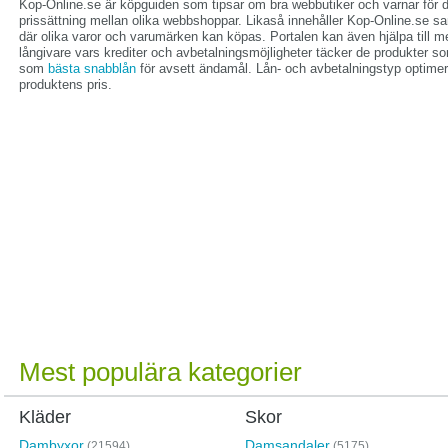
Kop-Online.se är köpguiden som tipsar om bra webbutiker och varnar för d
prissättning mellan olika webbshoppar. Likaså innehåller Kop-Online.se sa
där olika varor och varumärken kan köpas. Portalen kan även hjälpa till m
långivare vars krediter och avbetalningsmöjligheter täcker de produkter so
som
bästa snabblån
för avsett ändamål. Lån- och avbetalningstyp optimer
produktens pris.
Mest populära kategorier
Kläder
Skor
Dambyxor
Damsandaler
(21594)
(5175)