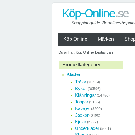
Shoppingguide för onlineshoppin
Köp Online
Märken
Shop
Du är här: Köp Online förstasidan
Produktkategorier
Kläder
Tröjor
(38419)
Byxor
(30596)
Klänningar
(14756)
Toppar
(9185)
Kavajer
(8200)
Jackor
(6490)
Kjolar
(6222)
Underkläder
(5661)
Shorts