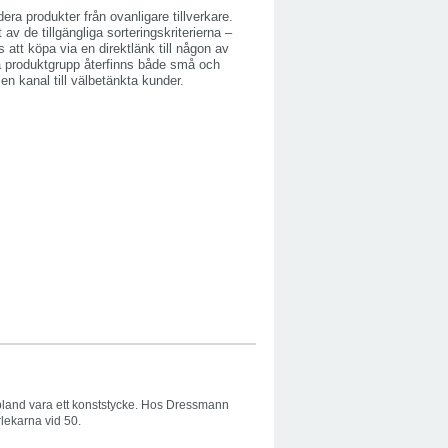
ra produkter från ovanligare tillverkare.
av de tillgängliga sorteringskriterierna –
 att köpa via en direktlänk till någon av
a produktgrupp återfinns både små och
 en kanal till välbetänkta kunder.
bland vara ett konststycke. Hos Dressmann
rlekarna vid 50.