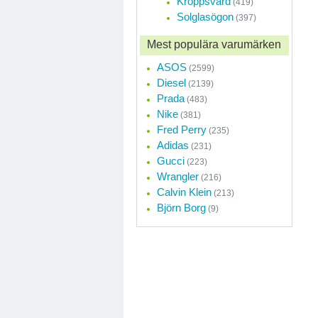
Kroppsvård
(419)
Solglasögon
(397)
Mest populära varumärken
ASOS
(2599)
Diesel
(2139)
Prada
(483)
Nike
(381)
Fred Perry
(235)
Adidas
(231)
Gucci
(223)
Wrangler
(216)
Calvin Klein
(213)
Björn Borg
(9)