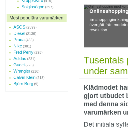
Kroppsvård
(419)
Solglasögon
(397)
Onlineshoppin
Mest populära varumärken
En shoppinginriktnin
övergått från modetren
ASOS
(2599)
revolution.
Diesel
(2139)
Prada
(483)
Nike
(381)
Fred Perry
(235)
Tusentals 
Adidas
(231)
Gucci
(223)
under sam
Wrangler
(216)
Calvin Klein
(213)
Björn Borg
(9)
Klädmodet har 
gjort utbudet 
med denna sid
varumärken u
Det initiala sy