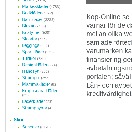
(5520)
Märkeskläder
(4783)
Badkläder
(4692)
Kop-Online.se 
Barnkläder
(3233)
varnar för de d
Blusar
(2460)
Kostymer
mellan olika w
(935)
Skjortor
(727)
samlade förteck
Leggings
(662)
varumärken kan
Sportkläder
(525)
Tunikor
finansiering ge
(289)
Designkläder
(274)
avbetalningsmö
Handsytt
(261)
portalen; såvä
Strumpor
(253)
Mammakläder
Lån- och avbet
(92)
Kroppsnära kläder
kreditvärdighet
(39)
Läderkläder
(20)
Strumpbyxor
(4)
Skor
Sandaler
(6228)