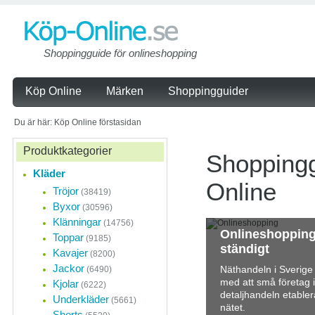
Shoppingguide för onlineshopping
Köp Online
Märken
Shoppingguider
Du är här: Köp Online förstasidan
Produktkategorier
Shoppingg
Kläder
Online
Tröjor
(38419)
Byxor
(30596)
Klänningar
(14756)
Onlineshopping
Toppar
(9185)
ständigt
Kavajer
(8200)
Jackor
Näthandeln i Sverige 
(6490)
med att små företag
Kjolar
(6222)
detaljhandeln etabler
Underkläder
(5661)
nätet.
Shorts