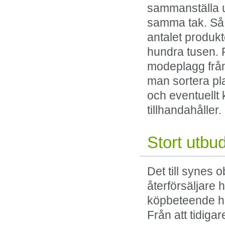
sammanställa u
samma tak. Så b
antalet produkt
hundra tusen. 
modeplagg från
man sortera pl
och eventuellt
tillhandahåller.
Stort utbu
Det till synes
återförsäljare h
köpbeteende ha
Från att tidiga