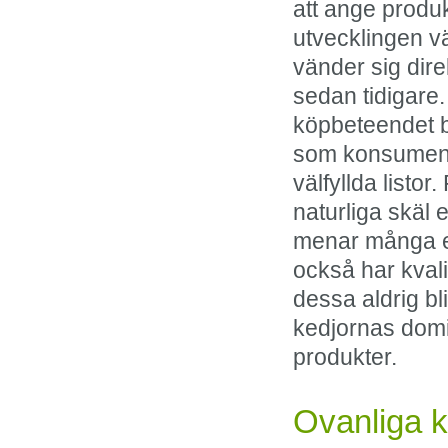
att ange produ
utvecklingen vä
vänder sig dire
sedan tidigare.
köpbeteendet be
som konsument 
välfyllda listo
naturliga skäl e
menar många e-
också har kvali
dessa aldrig bli
kedjornas dom
produkter.
Ovanliga k