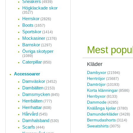
Sneakers
(4939)
Högklackade skor
(3527)
Herrskor
(2826)
Boots
(1657)
Sportskor
(1414)
Mockasiner
(1376)
Barnskor
(1297)
Mest popul
Övriga skotyper
(1089)
Caterpillar
(850)
Kläder
Dambyxor
(21594)
Accessoarer
Herrtröjor
(15687)
Damväskor
(3452)
Damtröjor
(10193)
Dambälten
(2153)
Korta klänningar
(8586)
Damsmycken
(845)
Herrbyxor
(8133)
Herrbälten
(777)
Dammode
(4285)
Herrhattar
(608)
Knälånga kjolar
(3780)
Hårvård
Damunderkläder
(545)
(3428)
Bermudashorts
Damhalsband
(3114)
(530)
Sweatshirts
(3075)
Scarfs
(444)