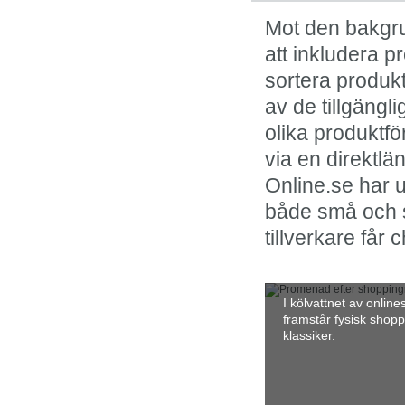
Mot den bakgru
att inkludera p
sortera produkt
av de tillgängl
olika produktfö
via en direktl
Online.se har u
både små och st
tillverkare får 
I kölvattnet av onlin
framstår fysisk shop
klassiker.