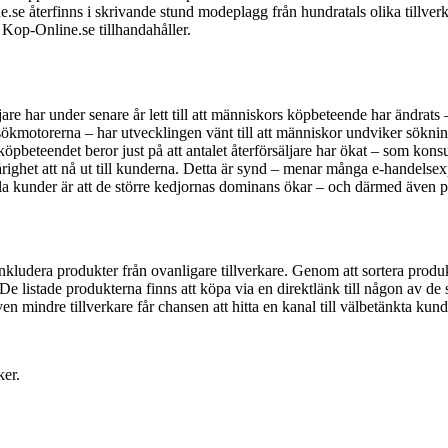
e.se återfinns i skrivande stund modeplagg från hundratals olika tillver
Kop-Online.se tillhandahåller.
re har under senare år lett till att människors köpbeteende har ändrats –
motorerna – har utvecklingen vänt till att människor undviker sökningar
öpbeteendet beror just på att antalet återförsäljare har ökat – som konsu
årighet att nå ut till kunderna. Detta är synd – menar många e-handelsex
lla kunder är att de större kedjornas dominans ökar – och därmed även p
ludera produkter från ovanligare tillverkare. Genom att sortera produkt
 De listade produkterna finns att köpa via en direktlänk till någon av d
n mindre tillverkare får chansen att hitta en kanal till välbetänkta kund
ker.