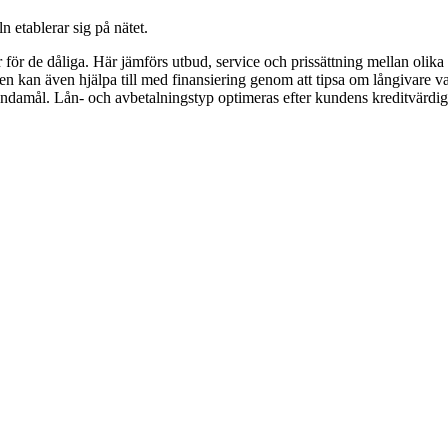
 etablerar sig på nätet.
för de dåliga. Här jämförs utbud, service och prissättning mellan olik
en kan även hjälpa till med finansiering genom att tipsa om långivare v
ändamål. Lån- och avbetalningstyp optimeras efter kundens kreditvärdig