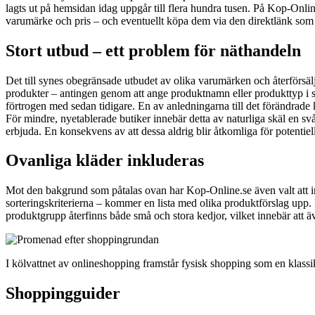
lagts ut på hemsidan idag uppgår till flera hundra tusen. På Kop-Onlin
varumärke och pris – och eventuellt köpa dem via den direktlänk som 
Stort utbud – ett problem för näthandeln
Det till synes obegränsade utbudet av olika varumärken och återförsälja
produkter – antingen genom att ange produktnamn eller produkttyp i sök
förtrogen med sedan tidigare. En av anledningarna till det förändrade k
För mindre, nyetablerade butiker innebär detta av naturliga skäl en sv
erbjuda. En konsekvens av att dessa aldrig blir åtkomliga för potentie
Ovanliga kläder inkluderas
Mot den bakgrund som påtalas ovan har Kop-Online.se även valt att ink
sorteringskriterierna – kommer en lista med olika produktförslag upp.
produktgrupp återfinns både små och stora kedjor, vilket innebär att äve
I kölvattnet av onlineshopping framstår fysisk shopping som en klassi
Shoppingguider