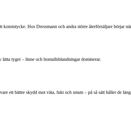
 konststycke. Hos Dressmann och andra större återförsäljare börjar nä
v lätta tyger – linne och bomullsblandningar dominerar.
 vare ett bättre skydd mot väta, fukt och smuts – på så sätt håller de lä