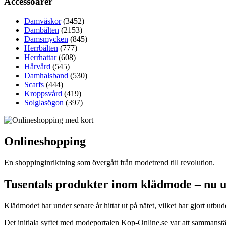
Accessoarer
Damväskor
(3452)
Dambälten
(2153)
Damsmycken
(845)
Herrbälten
(777)
Herrhattar
(608)
Hårvård
(545)
Damhalsband
(530)
Scarfs
(444)
Kroppsvård
(419)
Solglasögon
(397)
Onlineshopping
En shoppinginriktning som övergått från modetrend till revolution.
Tusentals produkter inom klädmode – nu 
Klädmodet har under senare år hittat ut på nätet, vilket har gjort ut
Det initiala syftet med modeportalen Kop-Online.se var att sammanstäl