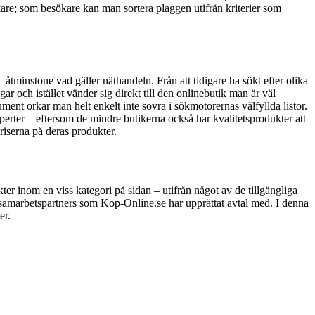
kare; som besökare kan man sortera plaggen utifrån kriterier som
 åtminstone vad gäller näthandeln. Från att tidigare ha sökt efter olika
 och istället vänder sig direkt till den onlinebutik man är väl
ment orkar man helt enkelt inte sovra i sökmotorernas välfyllda listor.
perter – eftersom de mindre butikerna också har kvalitetsprodukter att
riserna på deras produkter.
er inom en viss kategori på sidan – utifrån något av de tillgängliga
e samarbetspartners som Kop-Online.se har upprättat avtal med. I denna
er.