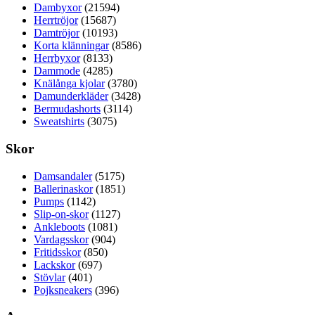
Dambyxor
(21594)
Herrtröjor
(15687)
Damtröjor
(10193)
Korta klänningar
(8586)
Herrbyxor
(8133)
Dammode
(4285)
Knälånga kjolar
(3780)
Damunderkläder
(3428)
Bermudashorts
(3114)
Sweatshirts
(3075)
Skor
Damsandaler
(5175)
Ballerinaskor
(1851)
Pumps
(1142)
Slip-on-skor
(1127)
Ankleboots
(1081)
Vardagsskor
(904)
Fritidsskor
(850)
Lackskor
(697)
Stövlar
(401)
Pojksneakers
(396)