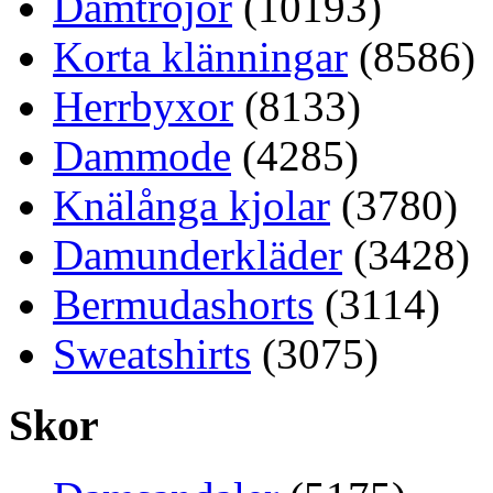
Damtröjor
(10193)
Korta klänningar
(8586)
Herrbyxor
(8133)
Dammode
(4285)
Knälånga kjolar
(3780)
Damunderkläder
(3428)
Bermudashorts
(3114)
Sweatshirts
(3075)
Skor