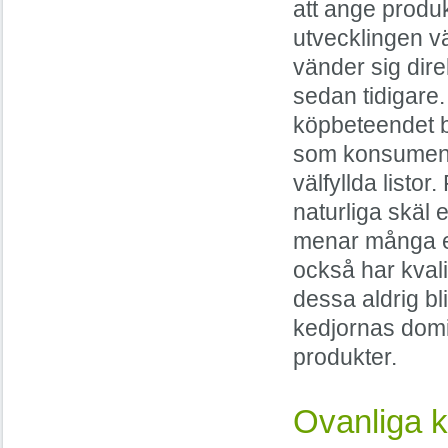
att ange produ
utvecklingen vä
vänder sig dire
sedan tidigare.
köpbeteendet be
som konsument 
välfyllda listo
naturliga skäl e
menar många e-
också har kvali
dessa aldrig bli
kedjornas dom
produkter.
Ovanliga k