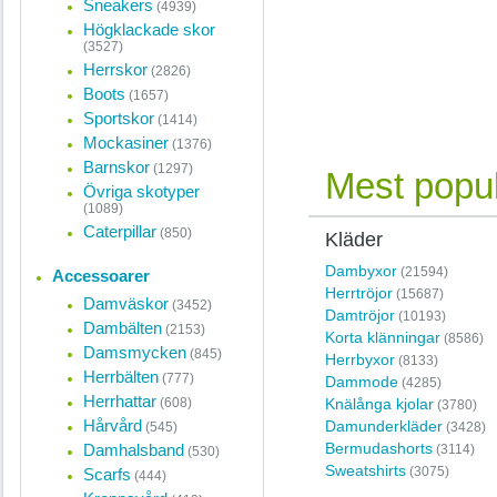
Sneakers
(4939)
Högklackade skor
(3527)
Herrskor
(2826)
Boots
(1657)
Sportskor
(1414)
Mockasiner
(1376)
Barnskor
(1297)
Mest popul
Övriga skotyper
(1089)
Caterpillar
(850)
Kläder
Dambyxor
(21594)
Accessoarer
Herrtröjor
(15687)
Damväskor
(3452)
Damtröjor
(10193)
Dambälten
(2153)
Korta klänningar
(8586)
Damsmycken
(845)
Herrbyxor
(8133)
Herrbälten
(777)
Dammode
(4285)
Herrhattar
(608)
Knälånga kjolar
(3780)
Hårvård
Damunderkläder
(545)
(3428)
Bermudashorts
Damhalsband
(3114)
(530)
Sweatshirts
(3075)
Scarfs
(444)