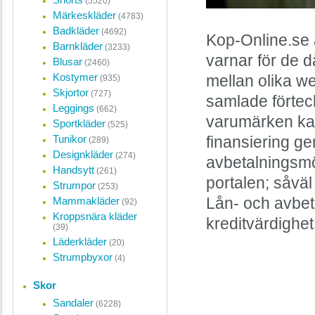
(5520)
Märkeskläder
(4783)
Badkläder
(4692)
Kop-Online.se 
Barnkläder
(3233)
varnar för de d
Blusar
(2460)
Kostymer
mellan olika w
(935)
Skjortor
(727)
samlade förteck
Leggings
(662)
varumärken kan
Sportkläder
(525)
Tunikor
finansiering ge
(289)
Designkläder
(274)
avbetalningsmö
Handsytt
(261)
portalen; såvä
Strumpor
(253)
Mammakläder
Lån- och avbet
(92)
Kroppsnära kläder
kreditvärdighet
(39)
Läderkläder
(20)
Strumpbyxor
(4)
Skor
Sandaler
(6228)