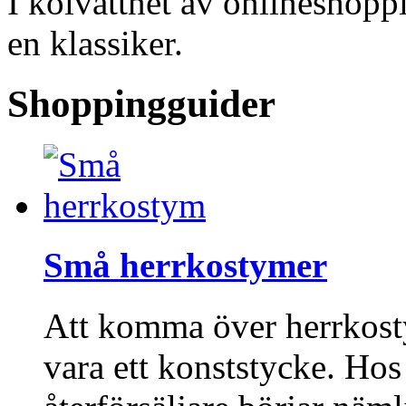
I kölvattnet av onlineshopp
en klassiker.
Shoppingguider
Små herrkostymer
Att komma över herrkost
vara ett konststycke. Ho