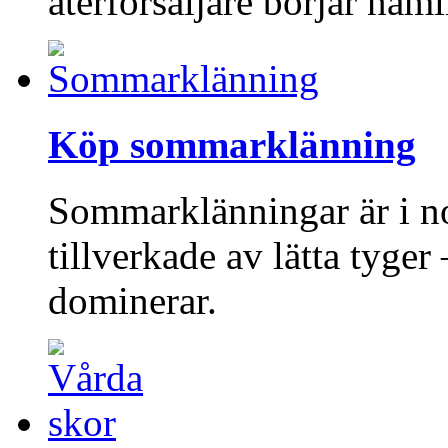
återförsäljare börjar näm
Köp sommarklänning
Sommarklänningar är i no
tillverkade av lätta tyge
dominerar.