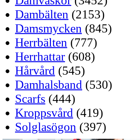
Damväskor
(3452)
Dambälten
(2153)
Damsmycken
(845)
Herrbälten
(777)
Herrhattar
(608)
Hårvård
(545)
Damhalsband
(530)
Scarfs
(444)
Kroppsvård
(419)
Solglasögon
(397)