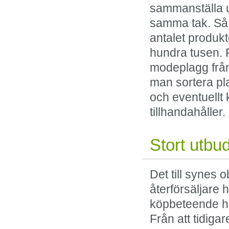
sammanställa u
samma tak. Så b
antalet produkt
hundra tusen. 
modeplagg från
man sortera pl
och eventuellt
tillhandahåller.
Stort utbu
Det till synes
återförsäljare h
köpbeteende ha
Från att tidiga