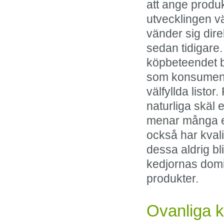
att ange produ
utvecklingen vä
vänder sig dire
sedan tidigare.
köpbeteendet be
som konsument 
välfyllda listo
naturliga skäl e
menar många e-
också har kvali
dessa aldrig bli
kedjornas dom
produkter.
Ovanliga k