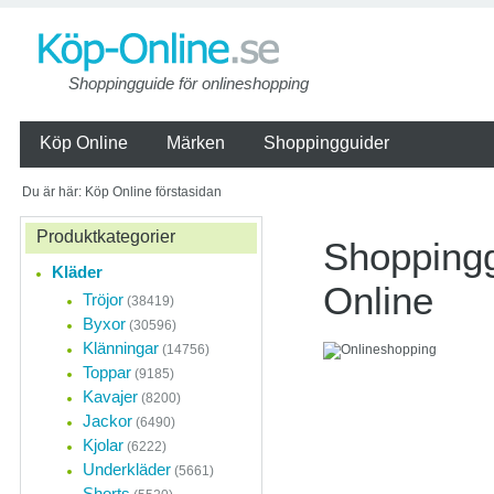
Shoppingguide för onlineshopping
Köp Online
Märken
Shoppingguider
Du är här: Köp Online förstasidan
Produktkategorier
Shoppingg
Kläder
Online
Tröjor
(38419)
Byxor
(30596)
Klänningar
(14756)
Onlineshopping
Toppar
(9185)
ständigt
Kavajer
(8200)
Jackor
Näthandeln i Sverige 
(6490)
med att små företag
Kjolar
(6222)
detaljhandeln etabler
Underkläder
(5661)
nätet.
Shorts