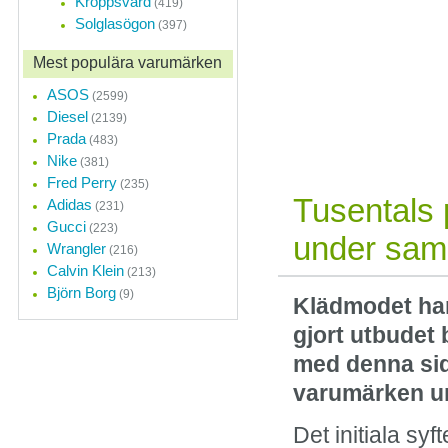
Kroppsvård
(419)
Solglasögon
(397)
Onlineshoppin
Mest populära varumärken
En shoppinginriktnin
övergått från modetren
ASOS
(2599)
revolution.
Diesel
(2139)
Prada
(483)
Nike
(381)
Fred Perry
(235)
Tusentals 
Adidas
(231)
Gucci
(223)
under sam
Wrangler
(216)
Calvin Klein
(213)
Björn Borg
(9)
Klädmodet har 
gjort utbudet 
med denna sid
varumärken u
Det initiala sy