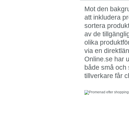
Mot den bakgru
att inkludera p
sortera produkt
av de tillgängl
olika produktfö
via en direktl
Online.se har u
både små och st
tillverkare får 
I kölvattnet av onlin
framstår fysisk shop
klassiker.