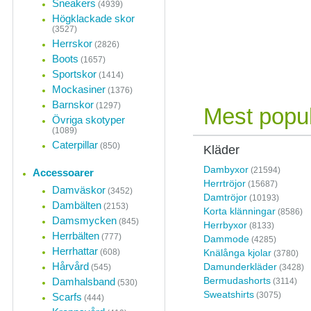
Sneakers
(4939)
Högklackade skor
(3527)
Herrskor
(2826)
Boots
(1657)
Sportskor
(1414)
Mockasiner
(1376)
Barnskor
(1297)
Mest popul
Övriga skotyper
(1089)
Caterpillar
(850)
Kläder
Dambyxor
(21594)
Accessoarer
Herrtröjor
(15687)
Damväskor
(3452)
Damtröjor
(10193)
Dambälten
(2153)
Korta klänningar
(8586)
Damsmycken
(845)
Herrbyxor
(8133)
Herrbälten
(777)
Dammode
(4285)
Herrhattar
(608)
Knälånga kjolar
(3780)
Hårvård
Damunderkläder
(545)
(3428)
Bermudashorts
Damhalsband
(3114)
(530)
Sweatshirts
(3075)
Scarfs
(444)