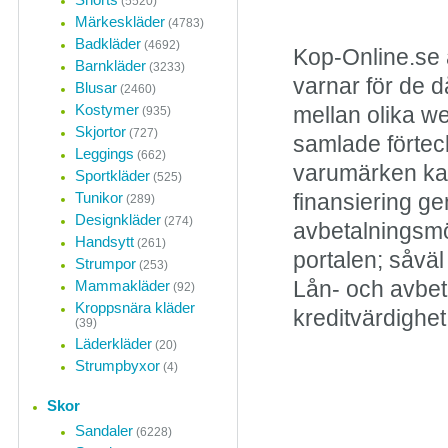
(5520)
Märkeskläder
(4783)
Badkläder
(4692)
Kop-Online.se 
Barnkläder
(3233)
varnar för de d
Blusar
(2460)
Kostymer
mellan olika w
(935)
Skjortor
(727)
samlade förteck
Leggings
(662)
varumärken kan
Sportkläder
(525)
Tunikor
finansiering ge
(289)
Designkläder
(274)
avbetalningsmö
Handsytt
(261)
portalen; såvä
Strumpor
(253)
Mammakläder
Lån- och avbet
(92)
Kroppsnära kläder
kreditvärdighet
(39)
Läderkläder
(20)
Strumpbyxor
(4)
Skor
Sandaler
(6228)